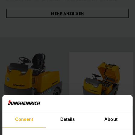
kräftigem Stahlrahmen, der garantiert ein ganzes
Schlepperleben lang hält. Das leistungsstarke und effiziente
MEHR ANZEIGEN
Antriebskonzept wird getragen durch einen 48-V-
Drehstrommotor mit starker Beschleunigung und hohen
Endgeschwindigkeiten. Die in unterschiedlichen
Ausführungen lieferbare Kupplung ist aus der Sitzposition
gut sichtbar und einfach zu erreichen. Das voll gefederte
Fahrwerk schont den Rücken des Fahrers ebenso wie das
Fahrzeug. Der großzügige und komfortable Fahrerplatz
bietet ausreichend Beinfreiheit und leicht erreichbare
Bedienelemente wie Lenkrad, Fahrtrichtungsschalter und
Blinkerhebel. Dabei ermöglicht die niedrige Trittstufe
müheloses Aufsteigen.
Consent
Details
About