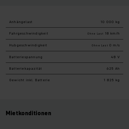
Anhängelast
10 000 kg
Fahr­geschwindigkeit
18 km/h
Ohne Last
Hub­geschwindigkeit
0 m/s
Ohne Last
Batteriespannung
48 V
Batteriekapazität
625 Ah
Gewicht inkl. Batterie
1 825 kg
Mietkonditionen