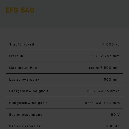
EFG 540
Tragfähigkeit
4 000 kg
Freihub
2 757 mm
bis zu
Maximaler Hub
7 500 mm
bis zu
Last­schwerpunkt
500 mm
Fahr­geschwindigkeit
16 km/h
Ohne Last
Hub­geschwindigkeit
0,44 m/s
Ohne Last
Batteriespannung
80 V
Batteriekapazität
930 Ah