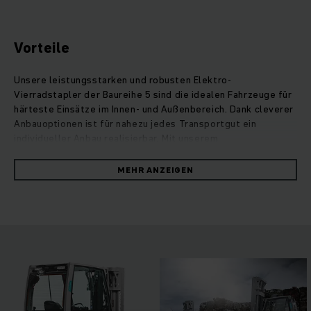
Vorteile
Unsere leistungsstarken und robusten Elektro-
Vierradstapler der Baureihe 5 sind die idealen Fahrzeuge für
härteste Einsätze im Innen- und Außenbereich. Dank cleverer
Anbauoptionen ist für nahezu jedes Transportgut ein
individueller Anbau realisierbar. Mit unserem
Technologiekonzept PureEnergy erledigen die
Hochleistungsstapler diese Aufgaben stets bei optimaler
MEHR ANZEIGEN
Energie- und Kosteneffizienz. Messungen gemäß VDI-Zyklus
belegen: Bei höchster Umschlagleistung verbrauchen sie bis
zu 20 % weniger Energie als vergleichbare
Wettbewerbsmodelle. Das Kompakthubgerüst mit
erweitertem Sichtfeld und intelligente Bedienelemente, die
sich individuell an jedes Fahrer- und Einsatzprofil anpassen,
ermöglichen bei jeder Fahrt die volle Performance. Diverse
Assistenzsysteme und Ausstattungsoptionen garantieren
sicheres und effizientes Arbeiten – auch unter extremen