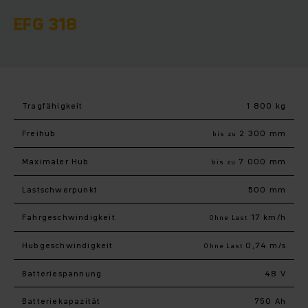
EFG 318
Tragfähigkeit
1 800 kg
Freihub
2 300 mm
bis zu
Maximaler Hub
7 000 mm
bis zu
Last­schwerpunkt
500 mm
Fahr­geschwindigkeit
17 km/h
Ohne Last
Hub­geschwindigkeit
0,74 m/s
Ohne Last
Batteriespannung
48 V
Batteriekapazität
750 Ah