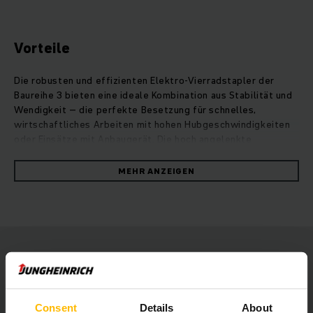
Vorteile
Die robusten und effizienten Elektro-Vierradstapler der
Baureihe 3 bieten eine ideale Kombination aus Stabilität und
Wendigkeit – die perfekte Besetzung für schnelles,
wirtschaftliches Arbeiten mit hohen Hubgeschwindigkeiten
oder Einsätze mit Anbaugerät. Die hoch angelenkte
Pendelachse sorgt für eine optimale Gewichtsverteilung,
wodurch ein Maximum an Stand- und Fahrsicherheit erreicht
MEHR ANZEIGEN
wird, auch auf unebenen Böden. Neben der leistungsstarken
Hydraulik garantieren wartungsfreie Lithium-Ionen-Batterien
mit schnellen Zwischenladungen jederzeit für die volle
Power Ihres Staplers bei konstant hoher Performance. Durch
das Kompakthubgerüst genießt der Fahrer ausgezeichnete
Sicht auf die Last, während die schmale Lenksäule mehr
Beinfreiheit schenkt und das hochauflösende Vollfarbdisplay
entspanntes und ermüdungsfreies Arbeiten ermöglicht.
Consent
Details
About