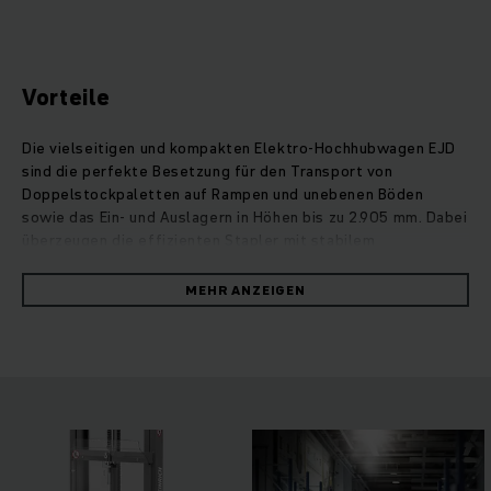
Vorteile
Die vielseitigen und kompakten Elektro-Hochhubwagen EJD
sind die perfekte Besetzung für den Transport von
Doppelstockpaletten auf Rampen und unebenen Böden
sowie das Ein- und Auslagern in Höhen bis zu 2.905 mm. Dabei
überzeugen die effizienten Stapler mit stabilem
Fahrverhalten bei maximaler Wendigkeit – auch in engen
Lagerverhältnissen. Durch die gleichzeitige Aufnahme von
MEHR ANZEIGEN
jeweils zwei Paletten arbeiten die EJD doppelt so schnell
wie herkömmliche Stapler. Für maximale Arbeitssicherheit
sorgen intelligente Assistenzsysteme, eine lange
Sicherheitsdeichsel mit 4-Stufen-Fußschutz, Reflektoren
sowie eine optimale Sicht auf die Gabelspitze. Der moderne
Drehstrommotor glänzt mit beeindruckender
Leistungsstärke, hohem Wirkungsgrad und bester
Energieeffizienz. Komfortables Arbeiten wird möglich durch