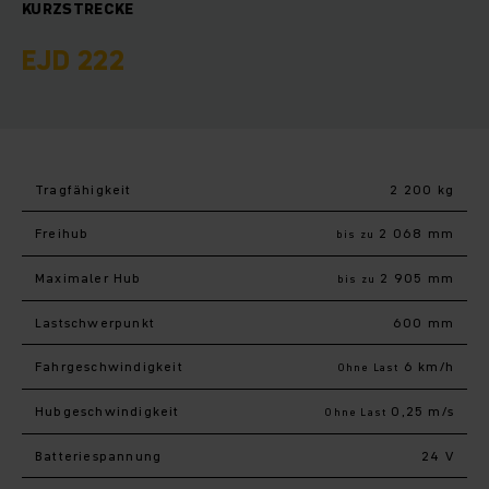
KURZSTRECKE
EJD 222
Tragfähigkeit
2 200 kg
Freihub
2 068 mm
bis zu
Maximaler Hub
2 905 mm
bis zu
Last­schwerpunkt
600 mm
Fahr­geschwindigkeit
6 km/h
Ohne Last
Hub­geschwindigkeit
0,25 m/s
Ohne Last
Batteriespannung
24 V