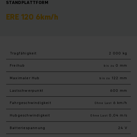
STANDPLATTFORM
ERE 120 6km/h
Tragfähigkeit
2 000 kg
Freihub
0 mm
bis zu
Maximaler Hub
122 mm
bis zu
Last­schwerpunkt
600 mm
Fahr­geschwindigkeit
6 km/h
Ohne Last
Hub­geschwindigkeit
0,04 m/s
Ohne Last
Batteriespannung
24 V