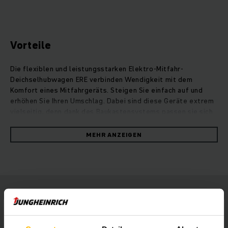
Vorteile
Die flexiblen und leistungsstarken Elektro-Mitfahr-
Deichselhubwagen ERE verbinden Wendigkeit mit dem
Komfort eines Mitfahrgeräts. Steigen Sie einfach auf und
erhöhen Sie Ihren Umschlag. Dabei sind diese Geräte extrem
vielseitig, denn dank des Baukastensystems passen sie sich
individuell Ihren Bedürfnisse an. Von der Effizienzsteigerung
über zusätzliche Sicherheit bis hin zur Ausstattung für den
MEHR ANZEIGEN
Außeneinsatz können sie bei diesen Fahrzeugen zahlreiche
Modifikationen für Ihre Einsatzanforderungen vornehmen. So
bieten zum Beispiel vier verschiedene Plattformvarianten
ergonomische Lösungen für Ihre individuellen Ansprüche. Die
hohe Geschwindigkeit und Beschleunigung erlangen die ERE
durch ein leistungsstarkes Antriebskonzept für eine
maximale Umschlagleistung bei bis zu 33 Prozent
Energieeinsparung. Unsere Drehstrommotoren liefern Ihnen