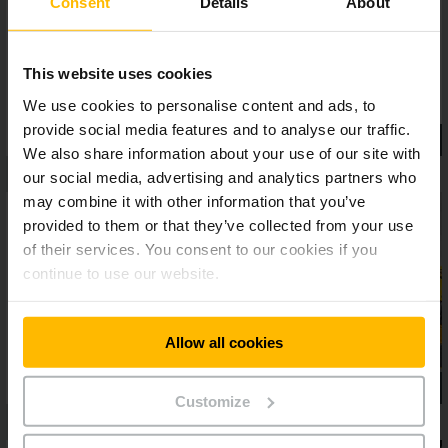
dabei hohe Performance und schnelle Reaktionsfähigkeit,
Consent
Details
About
ohne jedoch an Wendigkeit einzubüßen.
This website uses cookies
We use cookies to personalise content and ads, to
provide social media features and to analyse our traffic.
We also share information about your use of our site with
our social media, advertising and analytics partners who
may combine it with other information that you’ve
provided to them or that they’ve collected from your use
of their services. You consent to our cookies if you
continue to use our website.
Allow all cookies
Customize