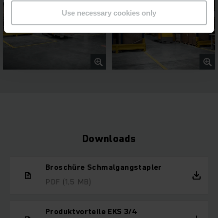
Use necessary cookies only
Downloads
Broschüre Schmalgangstapler
PDF
(1,5 MB)
Produktvorteile EKS 3/4