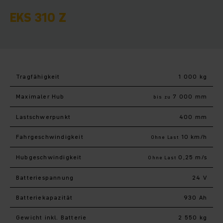
EKS 310 Z
Tragfähigkeit
1 000 kg
Maximaler Hub
7 000 mm
bis zu
Last­schwerpunkt
400 mm
Fahr­geschwindigkeit
10 km/h
Ohne Last
Hub­geschwindigkeit
0,25 m/s
Ohne Last
Batteriespannung
24 V
Batteriekapazität
930 Ah
Gewicht inkl. Batterie
2 550 kg