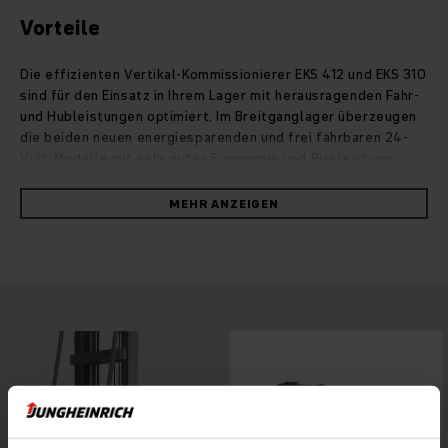
Vorteile
Die effizienten Vertikal-Kommissionierer EKS 412 und EKS 310
sind für den Einsatz in Ihrem Lager mit herausragenden Fahr-
und Hubleistungen optimiert. Im Breitganglager überzeugen
die beiden neuen energiesparenden und frei fahrbaren 24-
Volt-Modelle mit sehr guter Ergonomie und Pickleistung.
Aufgrund ihres erweiterten Hubgerüstportfolios sind auch
Kommissionierhöhen von über 10 Meter problemlos möglich.
MEHR ANZEIGEN
Durch ihre zahlreichen individuellen Ausstattungsoptionen
sind die beiden Vertikal-Kommissionierer vielseitig
einsetzbar und ermöglichen dank eines optimierten
Bedienkonzeptes sowie bester Rundumsicht ein besonders
ergonomisches Arbeiten. Ob mit leistungsstarker Lithium-
Ionen-Power oder Blei-Säure-Batterien: Unsere neuen
Vertikal-Kommissionierer EKS 412 und EKS 310 vereinen
optimale Pickleistung und überzeugende Energieeffizienz.