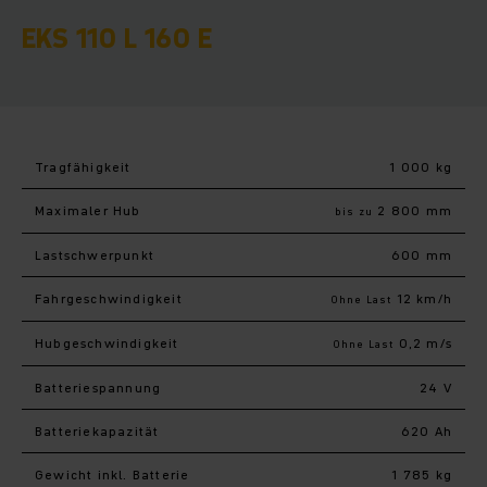
EKS 110 L 160 E
Tragfähigkeit
1 000 kg
Maximaler Hub
2 800 mm
bis zu
Last­schwerpunkt
600 mm
Fahr­geschwindigkeit
12 km/h
Ohne Last
Hub­geschwindigkeit
0,2 m/s
Ohne Last
Batteriespannung
24 V
Batteriekapazität
620 Ah
Gewicht inkl. Batterie
1 785 kg