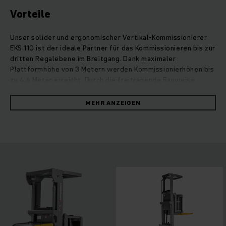
Vorteile
Unser solider und ergonomischer Vertikal-Kommissionierer
EKS 110 ist der ideale Partner für das Kommissionieren bis zur
dritten Regalebene im Breitgang. Dank maximaler
Plattformhöhe von 3 Metern werden Kommissionierhöhen bis
zu 4,6 Meter erreicht. Durch die freitragende Bauweise
können sowohl offene als auch geschlossene Paletten
aufgenommen werden. Der energiesparende 3,2-kW-Antrieb
MEHR ANZEIGEN
beeindruckt durch hohe Beschleunigungswerte, hohe
Batteriekapazitäten erlauben lange Einsätze auch im
Mehrschichtbetrieb. Für sicheres Arbeiten sorgen der
niedrige Einstieg, die erhöhte Griffigkeit der Standplattform
sowie optimale Bewegungsfreiheit beim Ein- und Aussteigen.
Der Fahrerplatz ist auf schonendes Arbeiten ausgelegt:
intuitive Anordnung der Bedienelemente, 4-Zoll-Display und
drei wählbare Fahrprogramme. Darüber hinaus machen
diverse Ausstattungsoptionen und Assistenzsysteme diesen
Hochhub-Kommissionierer flexibel einsetzbar. Für den Fahrer
gilt: Einfach aufsteigen und losfahren.