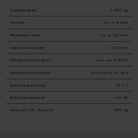
Tragfähigkeit
1 600 kg
Freihub
0 mm
bis zu
Maximaler Hub
122 mm
bis zu
Last­schwerpunkt
600 mm
Fahr­geschwindigkeit
6 km/h
Ohne Last
Hub­geschwindigkeit
0,04 m/s
Ohne Last
Batteriespannung
25,7 V
Batteriekapazität
40 Ah
Gewicht inkl. Batterie
280 kg