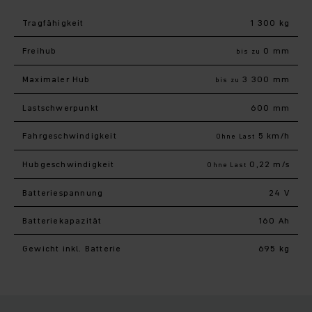
Tragfähigkeit
1 300 kg
Freihub
0 mm
bis zu
Maximaler Hub
3 300 mm
bis zu
Last­schwerpunkt
600 mm
Fahr­geschwindigkeit
5 km/h
Ohne Last
Hub­geschwindigkeit
0,22 m/s
Ohne Last
Batteriespannung
24 V
Batteriekapazität
160 Ah
Gewicht inkl. Batterie
695 kg