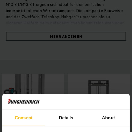
M10 ZT/M13 ZT eignen sich ideal für den einfachen
innerbetrieblichen Warentransport. Die kompakte Bauweise
und das Zweifach-Teleskop-Hubgerüst machen sie zu
sicheren Helfern beim gelegentlichen Kommissionieren oder
Einstapeln von leichten Gütern in engen Lagerbereichen.
Dank der wartungsfreien und leistungsstarken
MEHR ANZEIGEN
Drehstromtechnologie reduzieren Sie Ihre Betriebskosten
und schaffen beste Voraussetzungen für einen schnellen und
kosteneffizienten Warenumschlag. Ökonomisches
Batteriemanagement und die intelligente Abschaltautomatik
schonen die Batterie und dank integriertem Ladegerät lässt
sich das Gerät an jeder 230-V-Steckdose aufladen. Die
Sicherheit ist dabei natürlich trotzdem von größter
Bedeutung. So senkt die geringe Bodenfreiheit das Risiko
von Fußverletzungen maßgeblich. Auch das vollständig
verschlossene Gehäuse und die perfekte Durchsicht durch
den Duplexmast tragen zu einem sicheren Arbeitsalltag in
Ihrem Lager bei.
Consent
Details
About