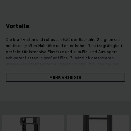
Vorteile
Die kraftvollen und robusten EJC der Baureihe 2 eignen sich
mit ihrer großen Hubhöhe und einer hohen Resttragfähigkeit
perfekt für intensive Einsätze und zum Ein- und Auslagern
schwerer Lasten in großer Höhe. Zusätzlich garantieren
unsere Assistenzsysteme operationCONTROL, das bei der
Überschreitung der Resttragfähigkeit warnt, oder die
Hubhöhenvorwahl positionCONTROL sicheres und effizientes
MEHR ANZEIGEN
Umschlagen der Waren. Aufgrund der optimalen Abstimmung
zwischen der Steuerung und unseren wartungsarmen und
kraftvollen Drehstrommotoren ist der Energieverbrauch
dieser robusten Stapler bedeutend gering. Auch der
Hubmotor überzeugt mit starker Leistung, ist dabei leise und
erlaubt besonders sanftes und präzises Stapeln.