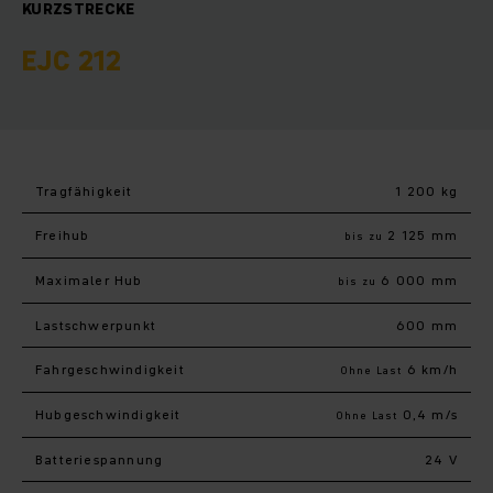
KURZSTRECKE
EJC 212
Tragfähigkeit
1 200 kg
Freihub
2 125 mm
bis zu
Maximaler Hub
6 000 mm
bis zu
Last­schwerpunkt
600 mm
Fahr­geschwindigkeit
6 km/h
Ohne Last
Hub­geschwindigkeit
0,4 m/s
Ohne Last
Batteriespannung
24 V