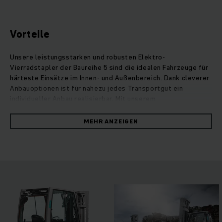
Vorteile
Unsere leistungsstarken und robusten Elektro-
Vierradstapler der Baureihe 5 sind die idealen Fahrzeuge für
härteste Einsätze im Innen- und Außenbereich. Dank cleverer
Anbauoptionen ist für nahezu jedes Transportgut ein
individueller Anbau realisierbar. Mit unserem
Technologiekonzept PureEnergy erledigen die
Hochleistungsstapler diese Aufgaben stets bei optimaler
MEHR ANZEIGEN
Energie- und Kosteneffizienz. Messungen gemäß VDI-Zyklus
belegen: Bei höchster Umschlagleistung verbrauchen sie bis
zu 20 % weniger Energie als vergleichbare
Wettbewerbsmodelle. Das Kompakthubgerüst mit
erweitertem Sichtfeld und intelligente Bedienelemente, die
sich individuell an jedes Fahrer- und Einsatzprofil anpassen,
ermöglichen bei jeder Fahrt die volle Performance. Diverse
Assistenzsysteme und Ausstattungsoptionen garantieren
sicheres und effizientes Arbeiten – auch unter extremen