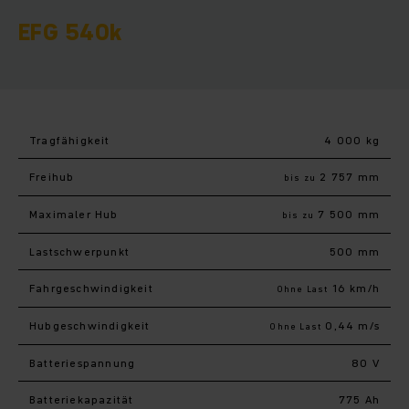
EFG 540k
Tragfähigkeit
4 000 kg
Freihub
2 757 mm
bis zu
Maximaler Hub
7 500 mm
bis zu
Last­schwerpunkt
500 mm
Fahr­geschwindigkeit
16 km/h
Ohne Last
Hub­geschwindigkeit
0,44 m/s
Ohne Last
Batteriespannung
80 V
Batteriekapazität
775 Ah