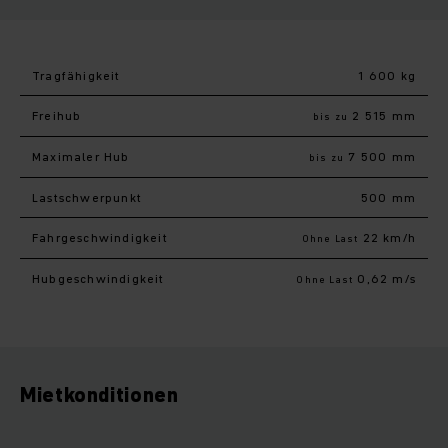
Tragfähigkeit
1 600 kg
Freihub
2 515 mm
bis zu
Maximaler Hub
7 500 mm
bis zu
Last­schwerpunkt
500 mm
Fahr­geschwindigkeit
22 km/h
Ohne Last
Hub­geschwindigkeit
0,62 m/s
Ohne Last
Mietkonditionen