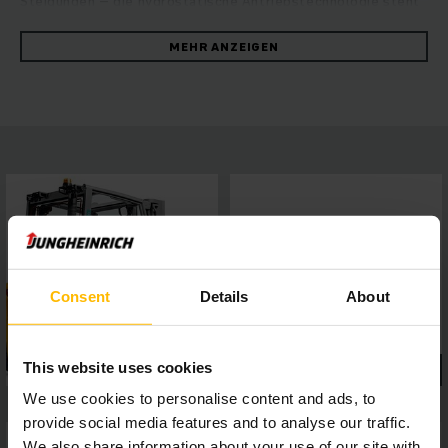
Steigungen – die hydrostatische Antriebstechnologie steht
für optimierte Energieeffizienz bei höchster
Umschlagleistung. Besonders bei herausfordernden
MEHR ANZEIGEN
Einsätzen mit Anbaugeräten sorgt das gesteigerte
Ölstromvolumen der Arbeitshydraulik für höchste
Produktivität, während leistungsstarke und
wartungsfreundliche Kubota-Industriemotoren hohe
Fahrdynamik bei geringen Abgasemissionen garantieren.
Sicheres und komfortables Arbeiten wird möglich durch das
Panoramadach für perfekte Rundumsicht, ein 4-Zoll-Display
mit fünf wählbaren Fahrprogrammen, sowie per Schnittstelle
leicht anzubindenden Assistenzsystemen – für
hocheffizientes Arbeiten in jeder Situation.
Consent
Details
About
This website uses cookies
We use cookies to personalise content and ads, to
provide social media features and to analyse our traffic.
We also share information about your use of our site with