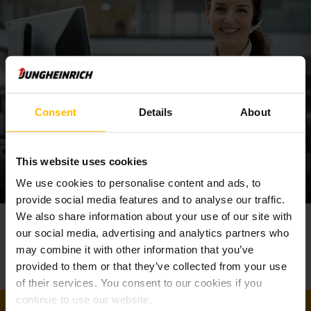
Komponenten für unsere gebrauchten Vertikal- wie auch die
gebrauchten Horizontal-Kommissionierer
besonders
ressourcenschonend sind. Entscheiden Sie sich für
eine preiswerte Alternative, indem Sie einen Vertikal-
Kommissionierer gebraucht kaufen. In puncto Leistung und
Qualität müssen Sie dabei keine Abstriche machen.
Consent
Details
About
Vertikal-Kommissionierer gebraucht kaufen
und Kosten sparen
This website uses cookies
Ob gebraucht oder neu, ein Jungheinrich Vertikal-
Kommissionierer ist Ihr Garant für die signifikante
We use cookies to personalise content and ads, to
Steigerung der Umschlagleistung und Produktivität
im
provide social media features and to analyse our traffic.
täglichen Warentransport. Ob Versand, Logistik oder
We also share information about your use of our site with
Ihr
Kontakt
Produktion – unsere Gebraucht-Kommissionierer sind sowohl
Vertrieb
our social media, advertising and analytics partners who
für
Schmalganglager als auch für den
Telefon
may combine it with other information that you’ve
Mehrschichtbetrieb bestens geeignet
. Sie überzeugen bei
+43 50 61409
Arbeiten auf engstem Raum
und in
Kommissionierhöhen
provided to them or that they’ve collected from your use
von bis zu 14 Meter
mit höchster Pickleistung,
of their services. You consent to our cookies if you
herausragenden Fahr- und Hubleistungen und erstklassiger
continue to use our website.
KONTAKT AUFNEHMEN
Ergonomie. Wenn Sie sich dafür entscheiden, einen Vertikal-