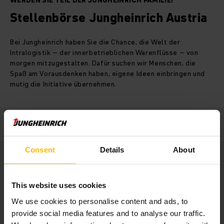
WERDEN SIE TEIL DER JUNGHEINRICH FAMILIE!
Stellenbörse Jungheinrich Austria
Bei Jungheinrich haben Sie die Chance, die Welt der
Intralogistik – der innerbetrieblichen Warenflüsse – von
morgen mitzugestalten. Dafür suchen wir Menschen, die
Spaß am Vorausdenken haben, eigene Ideen einbringen und
mutig die Initiative übernehmen.
Consent
Details
About
This website uses cookies
We use cookies to personalise content and ads, to
provide social media features and to analyse our traffic.