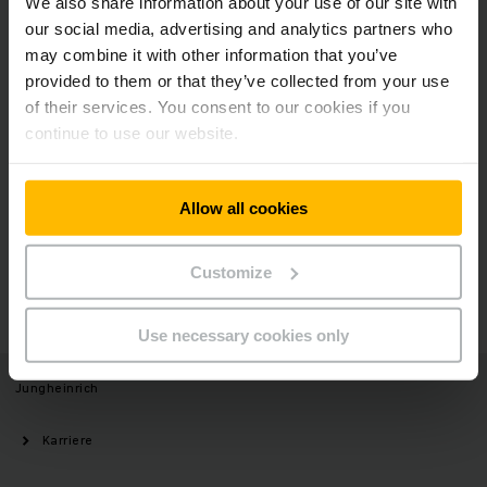
We also share information about your use of our site with
Newsletter
Social Media
our social media, advertising and analytics partners who
may combine it with other information that you’ve
provided to them or that they’ve collected from your use
JETZT
ANMELDEN
of their services. You consent to our cookies if you
continue to use our website.
Allow all cookies
Haben Sie Fragen?
Customize
KONTAKTIEREN SIE UNS
Use necessary cookies only
Jungheinrich
Karriere