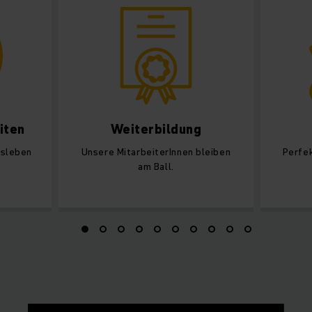
iten
Weiterbildung
tsleben
Unsere MitarbeiterInnen bleiben
Perfek
am Ball.