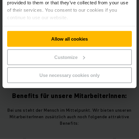
provided to them or that they’ve collected from your use
of their services. You consent to our cookies if you
continue to use our website.
Stellenbörse
Bereit für eine neue Herausforderung? Schaue dir
gleich unsere aktuellen Stellenangebote in der
Allow all cookies
Stellenbörse an.
Customize
MEHR ERFAHREN
Use necessary cookies only
Benefits für unsere MitarbeiterInnen:
Bei uns steht der Mensch im Mittelpunkt. Wir bieten unseren
MitarbeiterInnen zusätzlich auch noch folgende attraktive
Benefits: