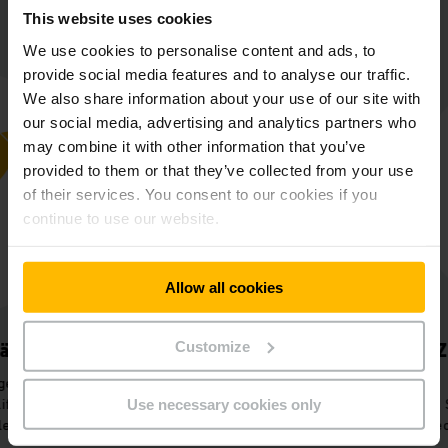
Wacker Neuson Produktion GmbH &
This website uses cookies
Co. KG auf einen Blick
We use cookies to personalise content and ads, to
provide social media features and to analyse our traffic.
We also share information about your use of our site with
our social media, advertising and analytics partners who
may combine it with other information that you’ve
provided to them or that they’ve collected from your use
of their services. You consent to our cookies if you
continue to use our website.
Allow all cookies
Customize
Mehr Lagerplatz
Zuverlässig
Optimal ausgenutzte Fläche dank
Junghei
Hochregallager mit 8.416
Servicetechnike
Use necessary cookies only
Stellplätzen.
techniker sind bei
vor Ort – f