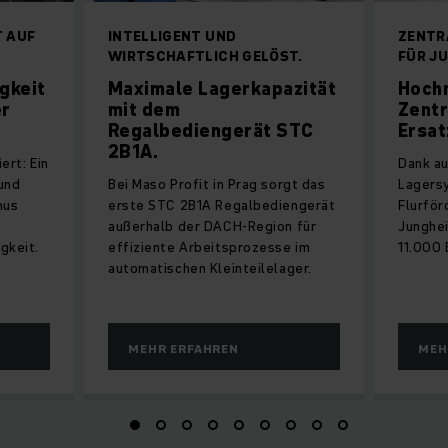
 AUF
INTELLIGENT UND
ZENTR
WIRTSCHAFTLICH GELÖST.
FÜR J
gkeit
Maximale Lagerkapazität
Hoch
er
mit dem
Zentr
Regalbediengerät STC
Ersat
2B1A.
ert: Ein
Dank au
und
Bei Maso Profit in Prag sorgt das
Lagers
hus
erste STC 2B1A Regalbediengerät
Flurför
außerhalb der DACH-Region für
Junghei
gkeit.
effiziente Arbeitsprozesse im
11.000 
automatischen Kleinteilelager.
MEHR ERFAHREN
MEH