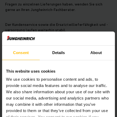
Fragen zu einzelnen Lieferungen haben, wenden Sie sich
gerne an Ihren Jungheinrich-Fachberater.
Der Kundenservice sowie die Ersatzteillieferfähigkeit und -
versorgung laufen weiterhin stabil.
Wie ist Jungheinrich auf die kommende Zeit
vorbereitet?
Consent
Details
About
Bereits im letzten Jahr haben wir interne
Effizienzprogramme gestartet, um uns angesichts der sich
This website uses cookies
andeutenden Konjunktureintrübung wetterfest zu machen.
We use cookies to personalise content and ads, to
Weil viele Maßnahmen bereits angestoßen waren, konnte die
provide social media features and to analyse our traffic.
Umsetzung nun schnell erfolgen. Die eingerichteten
We also share information about your use of our site with
globalen Krisenstäbe analysieren und adaptieren täglich
verschiedene Szenarien, um hier stets bestmöglich
our social media, advertising and analytics partners who
vorbereitet zu sein. Zudem haben wir zur Sicherung der
may combine it with other information that you’ve
Liquidität auf Basis von möglichen, Corona-Pandemie
provided to them or that they’ve collected from your use
bedingten Stressszenarien präventive Maßnahmen definiert.
of their services. You consent to our cookies if you