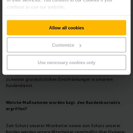
continue to use our website.
Werden weiterhin Kundentermine wahrgenommen?
Allow all cookies
Das Kundendienstgeschäft ist immer eine Frage des
Vertrauens – dieses Vertrauen möchten wir auch in
schwierigen Zeiten und unter diesen besonderen Umständen
Customize
erfüllen.
Use necessary cookies only
Unser gesamtes Kundendienst-Team ist im Einsatz und nimmt
die vereinbarten Termine bei Kunden wahr. Es kommt daher
zu keinen grundsätzlichen Einschränkungen in unserem
Kundendienst.
Welche Maßnahmen wurden bzgl. des Kundenkontakts
ergriffen?
Zum Schutz unserer Mitarbeiter sowie zum Schutz unserer
Kunden werden unsere Mitarbeiter regelmäßig über Hygiene-